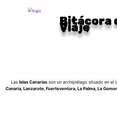
Ir
al
contenido
Bitácora 
Viaje
Las
Islas Canarias
son un archipiélago situado en el 
Canaria, Lanzarote, Fuerteventura, La Palma, La Gomera