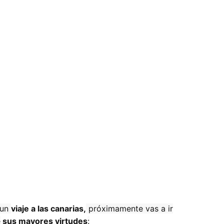
 un
viaje a las canarias,
próximamente vas a ir
e
sus mayores virtudes
: