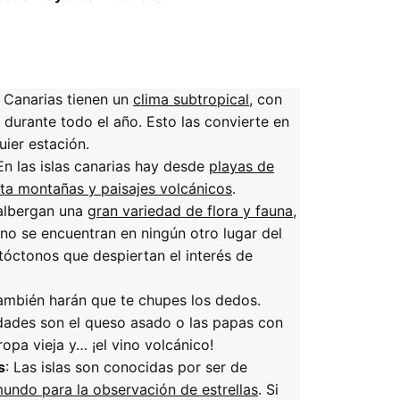
as Canarias tienen un
clima subtropical
, con
durante todo el año. Esto las convierte en
uier estación.
 En las islas canarias hay desde
playas de
ta montañas y paisajes volcánicos
.
 albergan una
gran variedad de flora y fauna
,
o se encuentran en ningún otro lugar del
óctonos que despiertan el interés de
 también harán que te chupes los dedos.
dades son el queso asado o las papas con
ropa vieja y… ¡el vino volcánico!
s
: Las islas son conocidas por ser de
mundo para la observación de estrellas
. Si