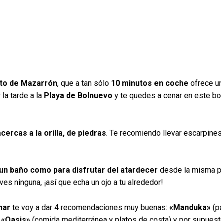
to de Mazarrón
, que a tan sólo
10 minutos en coche
ofrece un
la tarde a la
Playa de Bolnuevo
y te quedes a cenar en este bo
ercas a la orilla, de piedras
. Te recomiendo llevar escarpines
 un baño como para disfrutar del atardecer
desde la misma p
s ninguna, ¡así que echa un ojo a tu alrededor!
nar
te voy a dar 4 recomendaciones muy buenas:
«Manduka»
(p
l
«Oasis»
(comida mediterránea y platos de costa) y por supuesto